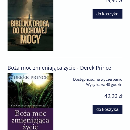
19,90 zł
do koszyka
Boża moc zmieniająca życie - Derek Prince
Dostępność:
na wyczerpaniu
Wysyłka w:
48 godzin
49,90 zł
do koszyka