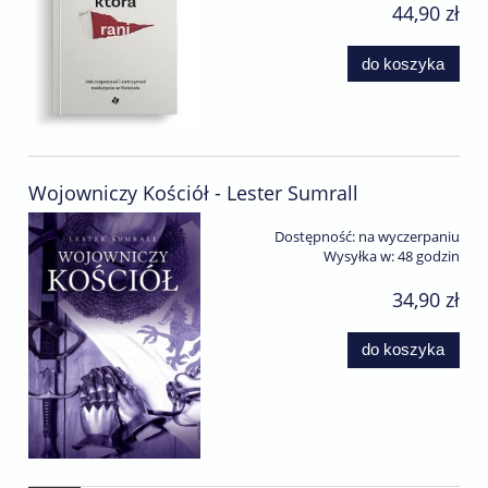
44,90 zł
do koszyka
Wojowniczy Kościół - Lester Sumrall
Dostępność:
na wyczerpaniu
Wysyłka w:
48 godzin
34,90 zł
do koszyka