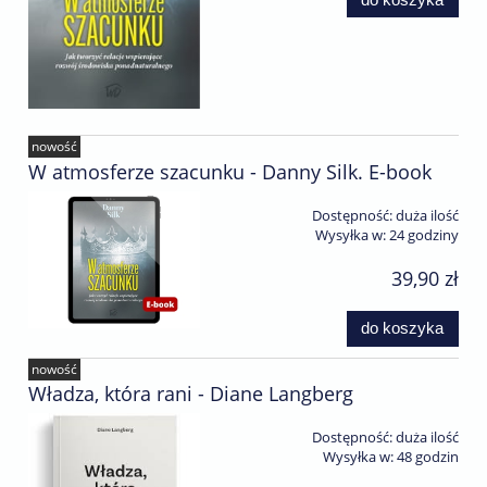
nowość
W atmosferze szacunku - Danny Silk. E-book
Dostępność:
duża ilość
Wysyłka w:
24 godziny
39,90 zł
do koszyka
nowość
Władza, która rani - Diane Langberg
Dostępność:
duża ilość
Wysyłka w:
48 godzin