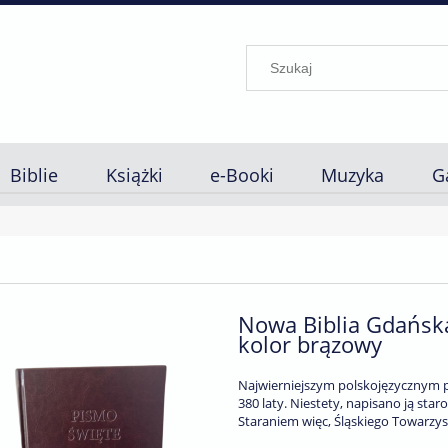
Biblie
Książki
e-Booki
Muzyka
G
Nowa Biblia Gdańska
kolor brązowy
Najwierniejszym polskojęzycznym p
380 laty. Niestety, napisano ją star
Staraniem więc, Śląskiego Towarzy