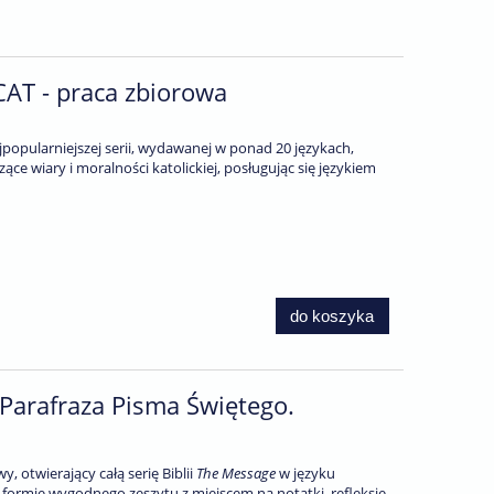
AT - praca zbiorowa
jpopularniejszej serii, wydawanej w ponad 20 językach,
ce wiary i moralności katolickiej, posługując się językiem
do koszyka
 Parafraza Pisma Świętego.
, otwierający całą serię Biblii
The Message
w języku
formie wygodnego zeszytu z miejscem na notatki, refleksje