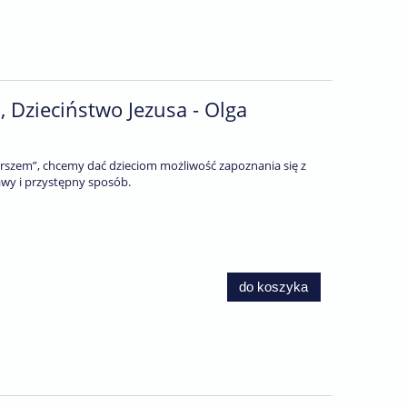
2, Dzieciństwo Jezusa - Olga
wierszem”, chcemy dać dzieciom możliwość zapoznania się z
awy i przystępny sposób.
do koszyka