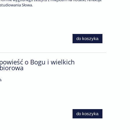
 studiowania Słowa.
do koszyka
powieść o Bogu i wielkich
zbiorowa
h
do koszyka