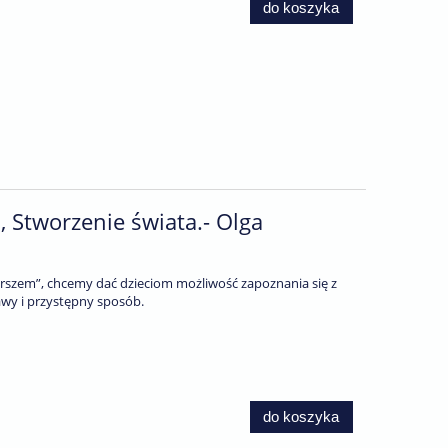
do koszyka
1, Stworzenie świata.- Olga
wierszem”, chcemy dać dzieciom możliwość zapoznania się z
awy i przystępny sposób.
do koszyka