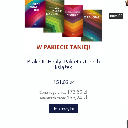
nowość
Blake K. Healy. Pakiet czterech
Becky F
książek
ks
151,03 zł
173,60 zł
Cena regularna:
Cen
156,24 zł
Najniższa cena:
Naj
do koszyka