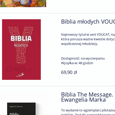
Biblia młodych VOUC
Najnowszy tytuł w serii YOUCAT, na
która porusza ważne kwestie dotyczą
współczesnej młodzieży.
Dostępność:
na wyczerpaniu
Wysyłka w:
48 godzin
69,90 zł
Biblia The Message.
Ewangelia Marka
To wydanie to egzemplarz pilotażowy
polskim. Zostało zaprojektowane w 