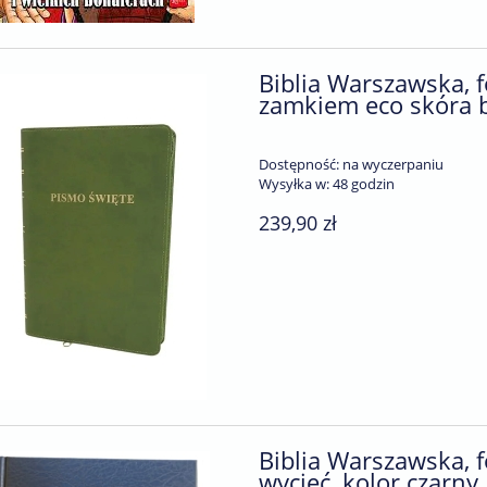
Biblia Warszawska, 
zamkiem eco skóra be
Dostępność:
na wyczerpaniu
Wysyłka w:
48 godzin
239,90 zł
ischer. Pakiet trzech
iążek dla dzieci
69,90 zł
77,70 zł
a regularna:
77,10 zł
niższa cena:
do koszyka
Biblia Warszawska, 
wycięć, kolor czarny