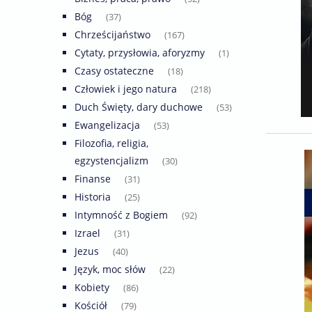
Bóg
(37)
Chrześcijaństwo
(167)
Cytaty, przysłowia, aforyzmy
(1)
Czasy ostateczne
(18)
Człowiek i jego natura
(218)
Duch Święty, dary duchowe
(53)
Ewangelizacja
(53)
Filozofia, religia,
egzystencjalizm
(30)
Finanse
(31)
Historia
(25)
Intymność z Bogiem
(92)
Izrael
(31)
Jezus
(40)
Język, moc słów
(22)
Kobiety
(86)
Kościół
(79)