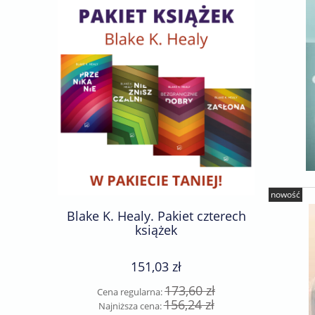
nowość
Blake K. Healy. Pakiet czterech
Becky F
książek
ks
151,03 zł
173,60 zł
Cena regularna:
Cen
156,24 zł
Najniższa cena:
Naj