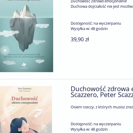
Duchowość zdrowa emocjonalnie
Duchowa dojrzałość nie jest możliw
Dostępność:
na wyczerpaniu
Wysyłka w:
48 godzin
39,90 zł
Duchowość zdrowa em
ischer. Pakiet trzech
Scazzero, Peter Scaz
iążek dla dzieci
Osiem rzeczy, z których musisz zre
69,90 zł
77,70 zł
a regularna:
Dostępność:
na wyczerpaniu
77,10 zł
niższa cena:
Wysyłka w:
48 godzin