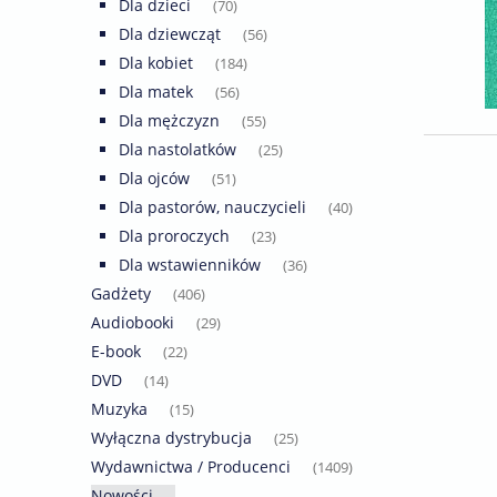
Dla dzieci
(70)
Dla dziewcząt
(56)
Dla kobiet
(184)
Dla matek
(56)
Dla mężczyzn
(55)
Dla nastolatków
(25)
Dla ojców
(51)
Dla pastorów, nauczycieli
(40)
Dla proroczych
(23)
Dla wstawienników
(36)
Gadżety
(406)
Audiobooki
(29)
E-book
(22)
DVD
(14)
Muzyka
(15)
Wyłączna dystrybucja
(25)
Wydawnictwa / Producenci
(1409)
Nowości