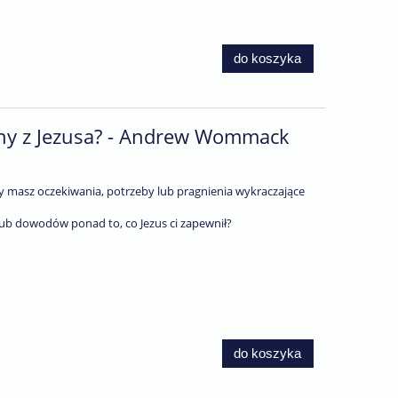
do koszyka
ony z Jezusa? - Andrew Wommack
zy masz oczekiwania, potrzeby lub pragnienia wykraczające
 lub dowodów ponad to, co Jezus ci zapewnił?
do koszyka