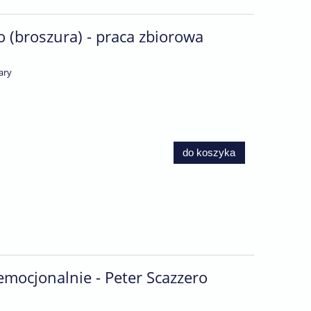
(broszura) - praca zbiorowa
ary
do koszyka
ocjonalnie - Peter Scazzero