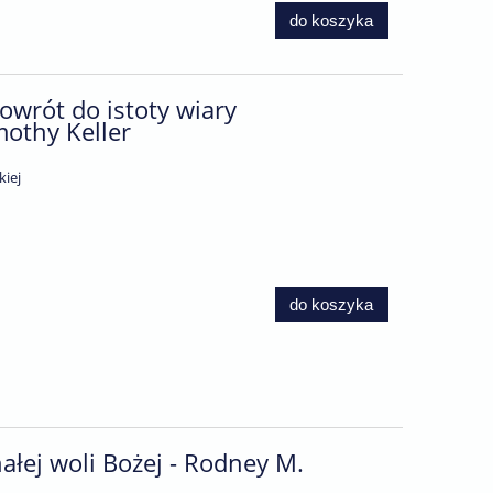
do koszyka
wrót do istoty wiary
mothy Keller
kiej
do koszyka
łej woli Bożej - Rodney M.