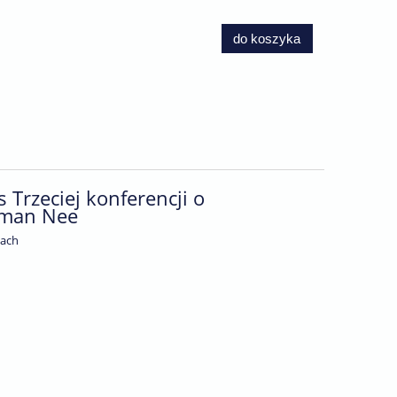
do koszyka
s Trzeciej konferencji o
hman Nee
cach