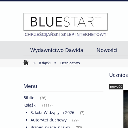
Wydawnictwo Dawida
Nowości
»
»
Strona główna
Książki
Uczniostwo
Ucznio
Menu
nowość
Biblie
(36)
Książki
(1117)
Szkoła Widzących 2026
(7)
Autorytet duchowy
(29)
Biznes, praca, prawo
(52)