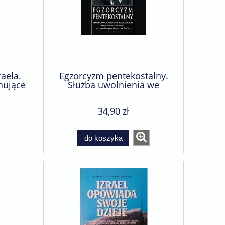
aela.
Egzorcyzm pentekostalny.
nujące
Służba uwolnienia we
wspónotach i kościołach
nurtu zielonoświątkowego w
34,90 zł
Polsce - Andrzej Migda
do koszyka