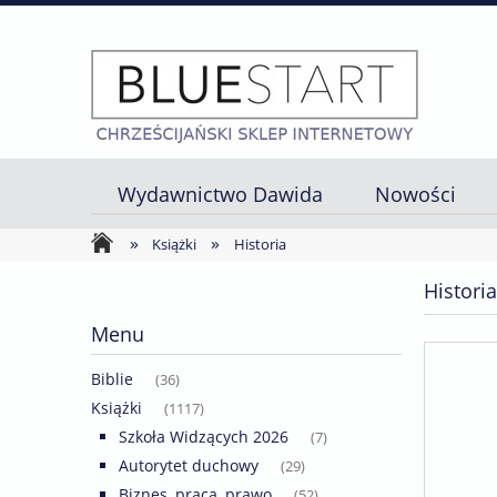
Wydawnictwo Dawida
Nowości
»
»
Strona główna
Książki
Historia
Historia
Menu
Biblie
(36)
Książki
(1117)
Szkoła Widzących 2026
(7)
Autorytet duchowy
(29)
Biznes, praca, prawo
(52)