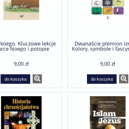
Noego. Kluczowe lekcje
Dwanaście plemion Izr
Arce Noego i potopie
Kolory, symbole i fascy
szura) - praca zbiorowa
fakty (broszura)
9,00 zł
9,00 zł
do koszyka
do koszyka