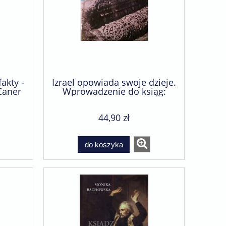
fakty -
Izrael opowiada swoje dzieje.
Caner
Wprowadzenie do ksiąg:
Powtórzonego Prawa,
Jozuego, Sędziów, Samuela i
44,90 zł
Królewskich - Juliusz
Synowiec
do koszyka