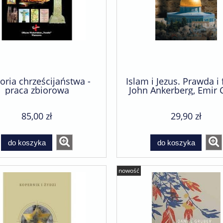
oria chrześcijaństwa -
Islam i Jezus. Prawda i 
praca zbiorowa
John Ankerberg, Emir 
85,00 zł
29,90 zł
do koszyka
do koszyka
nowość