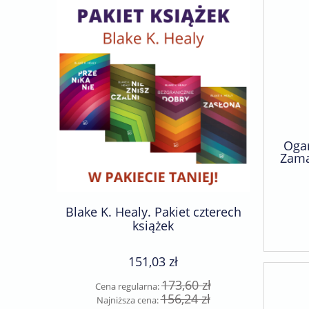
Ogar
Zama
Kinga
zab
Blake K. Healy. Pakiet czterech
Becky F
książek
ks
151,03 zł
173,60 zł
Cena regularna:
Cen
156,24 zł
Najniższa cena:
Naj