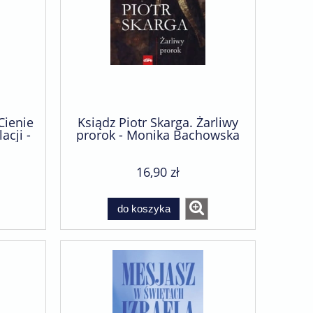
Cienie
Ksiądz Piotr Skarga. Żarliwy
acji -
prorok - Monika Bachowska
16,90 zł
do koszyka