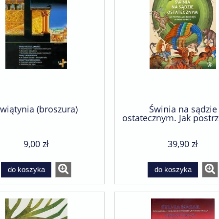
do koszyka
wiątynia (broszura)
Świnia na sądzie
ostatecznym. Jak postr
zwierzęta w średniowie
Maja Iwaszkiewic
9,00 zł
39,90 zł
do koszyka
do koszyka