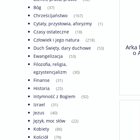
Bóg
(37)
Chrześcijaństwo
(167)
Cytaty, przysłowia, aforyzmy
(1)
Czasy ostateczne
(18)
Człowiek i jego natura
(218)
Arka 
Duch Święty, dary duchowe
(53)
o 
Ewangelizacja
(53)
(bro
Filozofia, religia,
egzystencjalizm
(30)
Finanse
(31)
Historia
(25)
Intymność z Bogiem
(92)
Izrael
(31)
Jezus
(40)
Język, moc słów
(22)
Kobiety
(86)
Kościół
(79)