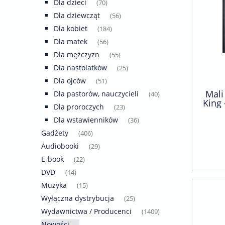
Dla dzieci
(70)
Dla dziewcząt
(56)
Dla kobiet
(184)
Dla matek
(56)
Dla mężczyzn
(55)
Dla nastolatków
(25)
Dla ojców
(51)
Mali
Dla pastorów, nauczycieli
(40)
King 
Dla proroczych
(23)
Dla wstawienników
(36)
Gadżety
(406)
Audiobooki
(29)
E-book
(22)
DVD
(14)
Muzyka
(15)
Wyłączna dystrybucja
(25)
Wydawnictwa / Producenci
(1409)
Nowości