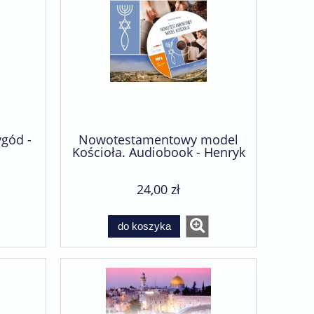
ygód -
Nowotestamentowy model
Kościoła. Audiobook - Henryk
Wieja
24,00 zł
do koszyka