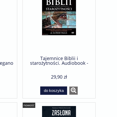
Tajemnice Biblii i
zegano
starożytności. Audiobook -
czu -
Alfred J. Palla
z
29,90 zł
do koszyka
nowość