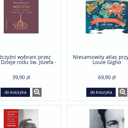
czyźni wybrani przez
Niesamowity atlas prz
Dzieje rodu św. Józefa -
Louie Giglio
Maria Miduch
39,90 zł
69,90 zł
do koszyka
do koszyka