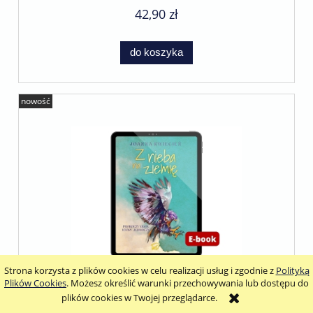
42,90 zł
do koszyka
nowość
Strona korzysta z plików cookies w celu realizacji usług i zgodnie z
Polityką
Plików Cookies
. Możesz określić warunki przechowywania lub dostępu do
Z nieba na ziemię - Joanna Kwiecień. E-
plików cookies w Twojej przeglądarce.
book