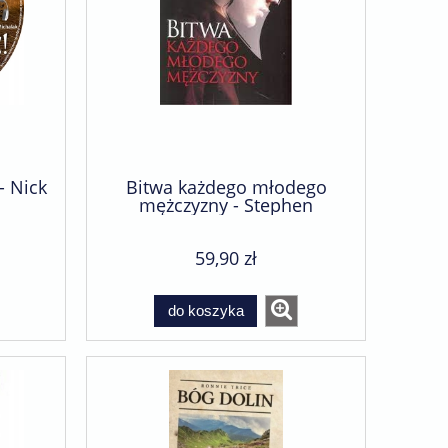
- Nick
Bitwa każdego młodego
mężczyzny - Stephen
Arterburn, Fred Stoeker, Mike
Yorkey
59,90 zł
do koszyka