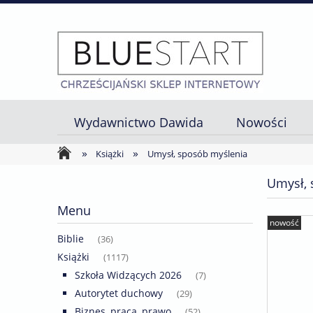
Wydawnictwo Dawida
Nowości
»
»
Strona główna
Książki
Umysł, sposób myślenia
Umysł, 
Menu
nowość
Biblie
(36)
Książki
(1117)
Szkoła Widzących 2026
(7)
Autorytet duchowy
(29)
Biznes, praca, prawo
(52)