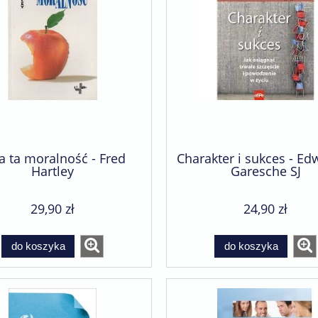
do koszyka
a ta moralność - Fred
Charakter i sukces - Ed
Hartley
Garesche SJ
29,90 zł
24,90 zł
do koszyka
do koszyka