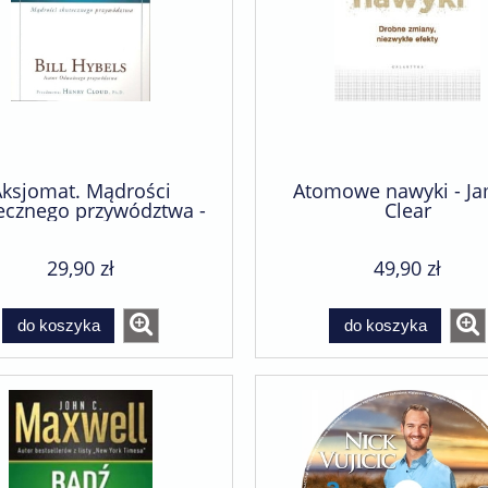
Aksjomat. Mądrości
Atomowe nawyki - J
ecznego przywództwa -
Clear
Bill Hybels
29,90 zł
49,90 zł
do koszyka
do koszyka