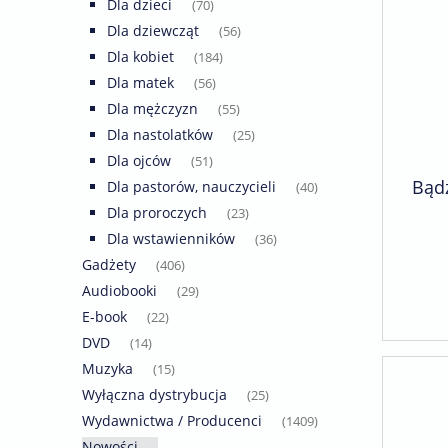
Dla dzieci
(70)
Dla dziewcząt
(56)
Dla kobiet
(184)
Dla matek
(56)
Dla mężczyzn
(55)
Dla nastolatków
(25)
Dla ojców
(51)
Bądź
Dla pastorów, nauczycieli
(40)
Dla proroczych
(23)
Dla wstawienników
(36)
Gadżety
(406)
Audiobooki
(29)
E-book
(22)
DVD
(14)
Muzyka
(15)
Wyłączna dystrybucja
(25)
Wydawnictwa / Producenci
(1409)
Nowości