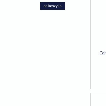
do koszyka
Cał