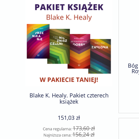
Bóg 
Ro
Blake K. Healy. Pakiet czterech
Becky F
książek
ks
151,03 zł
173,60 zł
Cena regularna:
Cen
156,24 zł
Najniższa cena:
Naj