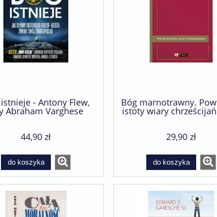
istnieje - Antony Flew,
Bóg marnotrawny. Pow
y Abraham Varghese
istoty wiary chrześcijań
Timothy Keller
44,90 zł
29,90 zł
ischer. Pakiet trzech
iążek dla dzieci
do koszyka
do koszyka
69,90 zł
77,70 zł
a regularna:
77,10 zł
niższa cena: