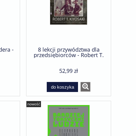
dera -
8 lekcji przywództwa dla
przedsiębiorców - Robert T.
Kiyosaki
52,99 zł
do koszyka
nowość