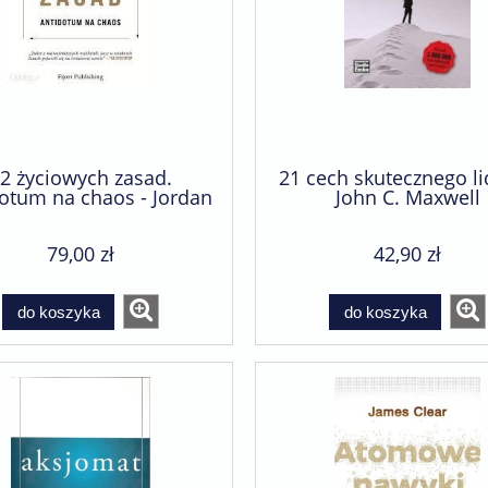
2 życiowych zasad.
21 cech skutecznego li
otum na chaos - Jordan
John C. Maxwell
B. Peterson
79,00 zł
42,90 zł
do koszyka
do koszyka