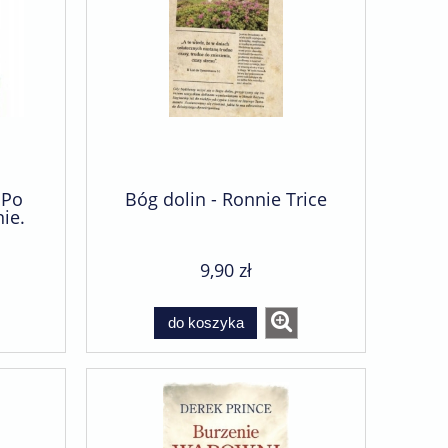
 Po
Bóg dolin - Ronnie Trice
ie.
Eker
9,90 zł
do koszyka