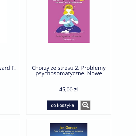
ward F.
Chorzy ze stresu 2. Problemy
psychosomatyczne. Nowe
wyzwania codzienności - Ewa
Kempisty-Jeznach
45,00 zł
do koszyka