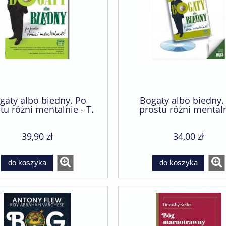
gaty albo biedny. Po
Bogaty albo biedny.
tu różni mentalnie - T.
prostu różni mentaln
Harv Eker
Audiobook - T. Harv 
39,90 zł
34,00 zł
do koszyka
do koszyka