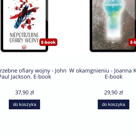
rzebne ofiary wojny - John
W okamgnieniu - Joanna K
Paul Jackson. E-book
E-book
37,90 zł
29,90 zł
do koszyka
do koszyka