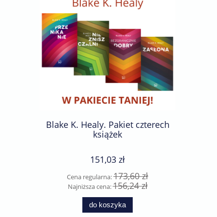
Blake K. Healy. Pakiet czterech
Becky F
książek
ks
151,03 zł
173,60 zł
Cena regularna:
Cen
156,24 zł
Najniższa cena:
Naj
do koszyka