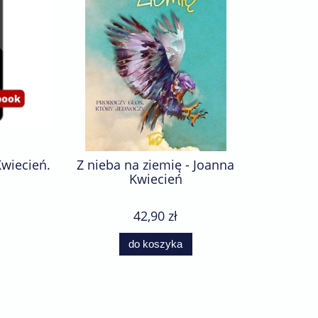
wiecień.
Z nieba na ziemię - Joanna
Wolność 
Kwiecień
42,90 zł
do koszyka