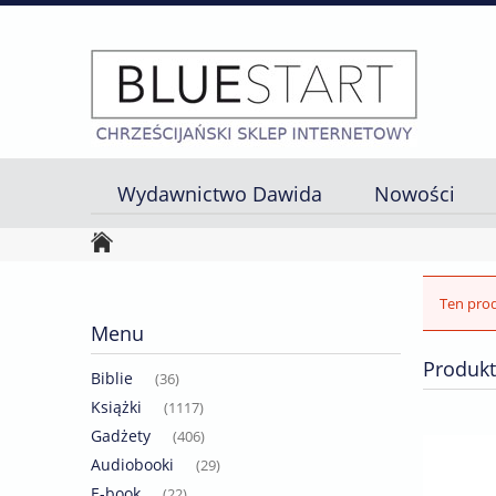
Wydawnictwo Dawida
Nowości
Strona główna
Ten prod
Menu
Produkt
Biblie
(36)
Książki
(1117)
Gadżety
(406)
Audiobooki
(29)
E-book
(22)