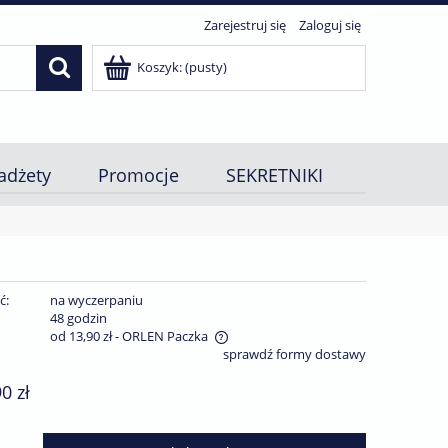
Zarejestruj się
Zaloguj się
Koszyk:
(pusty)
adżety
Promocje
SEKRETNIKI
ć:
na wyczerpaniu
:
48 godzin
od 13,90 zł
- ORLEN Paczka
sprawdź formy dostawy
ie zawiera ewentualnych kosztów
90 zł
ci