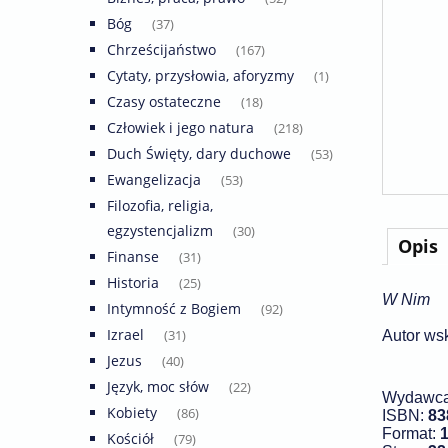
Bóg
(37)
Chrześcijaństwo
(167)
Cytaty, przysłowia, aforyzmy
(1)
Czasy ostateczne
(18)
Człowiek i jego natura
(218)
Duch Święty, dary duchowe
(53)
Ewangelizacja
(53)
Filozofia, religia,
egzystencjalizm
(30)
Opis
Finanse
(31)
Historia
(25)
W Nim
Intymność z Bogiem
(92)
Izrael
(31)
Autor ws
Jezus
(40)
Język, moc słów
(22)
Wydawca
Kobiety
(86)
ISBN:
83
Format:
1
Kościół
(79)