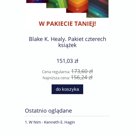
Blake K. Healy. Pakiet czterech
Becky F
książek
ks
151,03 zł
173,60 zł
Cena regularna:
Cen
156,24 zł
Najniższa cena:
Naj
do koszyka
Ostatnio oglądane
W Nim - Kenneth E. Hagin