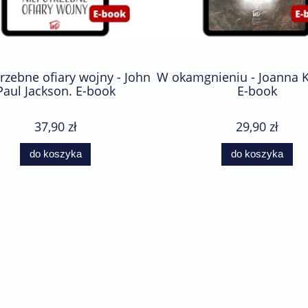
rzebne ofiary wojny - John
W okamgnieniu - Joanna K
Paul Jackson. E-book
E-book
37,90 zł
29,90 zł
do koszyka
do koszyka