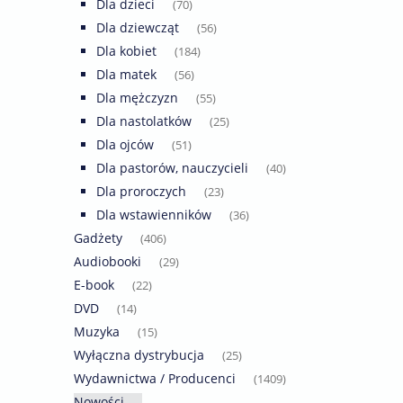
Dla dzieci
(70)
Dla dziewcząt
(56)
Dla kobiet
(184)
Dla matek
(56)
Dla mężczyzn
(55)
Dla nastolatków
(25)
Dla ojców
(51)
Dla pastorów, nauczycieli
(40)
Dla proroczych
(23)
Dla wstawienników
(36)
Gadżety
(406)
Audiobooki
(29)
E-book
(22)
DVD
(14)
Muzyka
(15)
Wyłączna dystrybucja
(25)
Wydawnictwa / Producenci
(1409)
Nowości