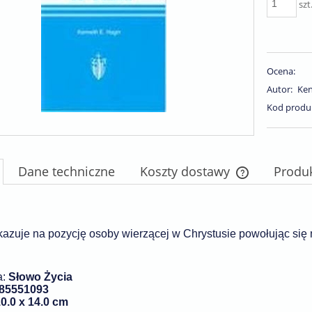
szt
Ocena:
Autor:
Ken
Kod produ
Dane techniczne
Koszty dostawy
Produ
Cena nie zawie
płatności
kazuje na pozycję osoby wierzącej w Chrystusie powołując się
:
Słowo Życia
85551093
0.0 x 14.0 cm