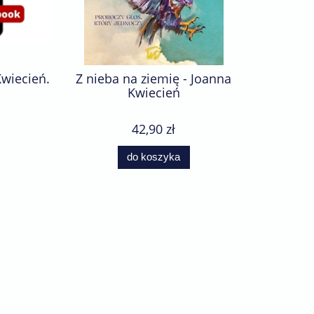
wiecień.
Z nieba na ziemię - Joanna
Wolność 
Kwiecień
42,90 zł
do koszyka