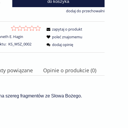
do koszyka
.
dodaj do przechowalni
zapytaj o produkt
neth E. Hagin
poleć znajomemu
ktu:
KS_WSZ_0002
dodaj opinię
kty powiązane
Opinie o produkcie (0)
ra ewentualnych kosztów
 na szereg fragmentów ze Słowa Bożego.