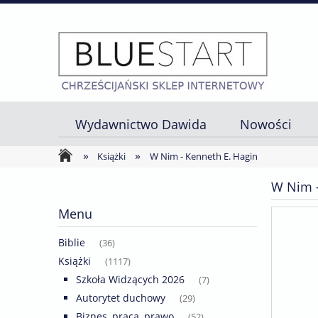
Wydawnictwo Dawida
Nowości
»
»
Strona główna
Książki
W Nim - Kenneth E. Hagin
W Nim -
Menu
Biblie
(36)
Książki
(1117)
Szkoła Widzących 2026
(7)
Autorytet duchowy
(29)
Biznes, praca, prawo
(52)