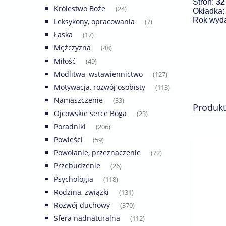
Stron:
32
Królestwo Boże
(24)
Okładka
Rok wyd
Leksykony, opracowania
(7)
Łaska
(17)
Mężczyzna
(48)
Miłość
(49)
Modlitwa, wstawiennictwo
(127)
Motywacja, rozwój osobisty
(113)
Namaszczenie
(33)
Produkt
Ojcowskie serce Boga
(23)
Poradniki
(206)
Powieści
(59)
Powołanie, przeznaczenie
(72)
Przebudzenie
(26)
Psychologia
(118)
Rodzina, związki
(131)
Rozwój duchowy
(370)
Sfera nadnaturalna
(112)