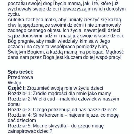
początku swojej drogi bycia mamą, jak i te, które już
wychowały swoje dzieci i towarzyszą im w ich dorosłym
życiu.
Autorka zachęca matki, aby umiały cieszyć się każdą
chwilą spędzoną ze swoimi dziećmi i nie zmarnowały
żadnego cennego okresu ich życia, nawet jeśli dzieci
są już dorosłymi ludźmi i mają już swoje własne dzieci.
Bóg pragnie, aby matki wiedziały, kim są w Jego
oczach i na czym ta współpraca pomiędzy Nim,
Świętym Bogiem, a każdą mamą ma polegać. Mądrość
dana nam przez Boga jest kluczem do tej współpracy!
Spis treści
:
Przedmowa
Wstęp
Część I:
Zrozumieć swoją rolę w życiu dzieci
Rozdział 1: Źródło mądrości dla mnie jako mamy
Rozdział 2: Wielki cud – maleńki człowiek w naszym
domu
Rozdział 3: Czego potrzebują od nas nasze dzieci?
Rozdział 4: Silne korzenie – najcenniejsze, co mogę
dać dzieciom
Rozdział 5: Mocne skrzydła – do czego mogę
zainspirować dzieci?