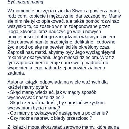
Być mądrą mamą
W momencie poczęcia dziecka Stwórca powierza nam,
rodzicom, kobiecie i mężczyźnie, dar szczególny. Mamy
się nim nie tylko opiekować, ale także pomóc rozwinąć
wszystko to, co zostało w nim zdeponowane przez
Boga Stwórcę, oraz nauczyć go wielu nowych
umiejętności i dobrego zarządzania własnym życiem.
Bóg darował nam to przepiękne, delikatne i cudowne
życie pod opiekę na pewien ściśle określony czas.
Zaprosił nas, matki, abyśmy były Jego wyciągniętymi
rękami w okazywaniu Jego miłości dzieciom. Wraz z
tym zaproszeniem oferuje nam swoją mądrość do
wypełnienia tego najbardziej odpowiedzialnego
zadania.
Autorka książki odpowiada na wiele ważnych dla
każdej mamy pytań:
- Skąd mamy wiedzieć, jak w mądry sposób
wychowywać nasze dzieci?
- Skąd czerpać mądrość, by sprostać wszystkim
wyzwaniom bycia mamą?
- Co mamy przekazywać następnemu pokoleniu?
- Czy można naprawić błędy przeszłości?
Z książki mogą skorzystać zarówno mamy, które są na