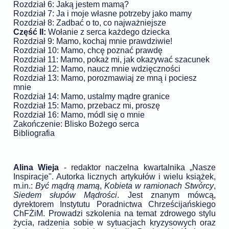
Rozdział 6: Jaką jestem mamą?
Rozdział 7: Ja i moje własne potrzeby jako mamy
Rozdział 8: Zadbać o to, co najważniejsze
Część II:
Wołanie z serca każdego dziecka
Rozdział 9: Mamo, kochaj mnie prawdziwie!
Rozdział 10: Mamo, chcę poznać prawdę
Rozdział 11: Mamo, pokaż mi, jak okazywać szacunek
Rozdział 12: Mamo, naucz mnie wdzięczności
Rozdział 13: Mamo, porozmawiaj ze mną i pociesz
mnie
Rozdział 14: Mamo, ustalmy mądre granice
Rozdział 15: Mamo, przebacz mi, proszę
Rozdział 16: Mamo, módl się o mnie
Zakończenie: Blisko Bożego serca
Bibliografia
Alina Wieja
- redaktor naczelna kwartalnika „Nasze
Inspiracje". Autorka licznych artykułów i wielu książek,
m.in.:
Być mądrą mamą
,
Kobieta w ramionach Stwórcy
,
Siedem słupów Mądrości
. Jest znanym mówcą,
dyrektorem Instytutu Poradnictwa Chrześcijańskiego
ChFŻiM. Prowadzi szkolenia na temat zdrowego stylu
życia, radzenia sobie w sytuacjach kryzysowych oraz