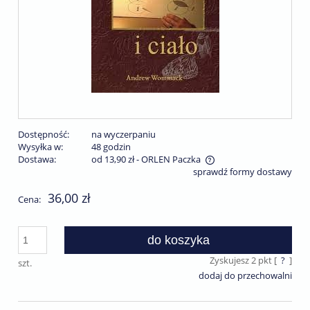
Dostępność:
na wyczerpaniu
Wysyłka w:
48 godzin
Dostawa:
od 13,90 zł
- ORLEN Paczka
sprawdź formy dostawy
Cena nie zawiera ewentualnych kosztów płatności
36,00 zł
Cena:
do koszyka
Zyskujesz
2
pkt [
?
]
szt.
dodaj do przechowalni