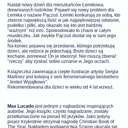
Nastał nowy dzień dla mieszkańców Łemikowa,
drewnianych ludzików. Pojawił się nowy problem dla
Łemika o nazwie Pączuś. Łemiki konkurują ze sobą, kto
zbierze największą ilość w jak najpiękniejszej odsłonie,
pudełka i piłki, aby okazało się kto jest bardziej
"ważnym" niż inni. Spowodowało to chaos w całym
miasteczku. Jak zwykle Pączuś dostał się w sam jego
środek.
Na koniec pojawia się przesłanie, którego potrzebują
dzieci, ale rodzice je pokochają: Boże dzieci są
kochane, ponieważ On je stworzył. Nie muszą zbierać
"rzeczy" aby zyskać sobie uznanie w Jego oczach.
Książeczka zawierająca ciepłe ilustracje artysty Sergia
Martinez jest kolejną z serii fenomenalnego bestselleru
"Jesteś Wyjątkowy".
Rekomendowana dla dzieci w wieku od 4 lat wzwyż.
Max Lucado
jest jednym z najbardziej inspirujących
autorów. Jego książki, często nagradzane, zostały
przetłumaczone na ponad 40 jezyków. Jako jedyny
pisarz trzykrotnie otrzymał nagrodę Christian Book of
The Year. Nakładem wydawnictwa Szaron ukazała się