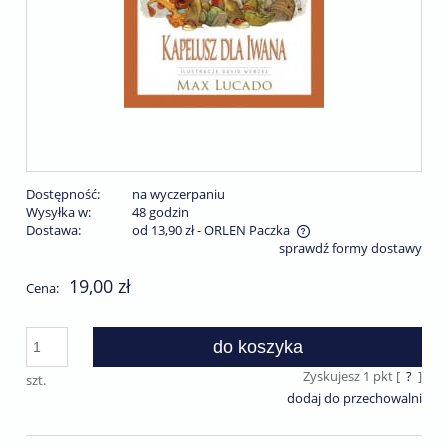
Dostępność:
na wyczerpaniu
Wysyłka w:
48 godzin
Dostawa:
od 13,90 zł
- ORLEN Paczka
sprawdź formy dostawy
Cena nie zawiera ewentualnych kosztów płatności
19,00 zł
Cena:
do koszyka
Zyskujesz
1
pkt [
?
]
szt.
dodaj do przechowalni