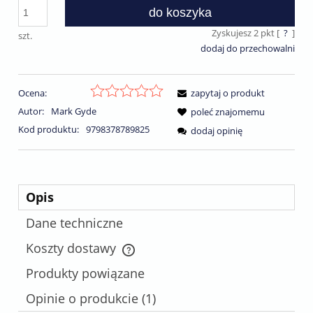
do koszyka
Zyskujesz
2
pkt [
?
]
szt.
dodaj do przechowalni
Ocena:
zapytaj o produkt
Autor:
Mark Gyde
poleć znajomemu
Kod produktu:
9798378789825
dodaj opinię
Opis
Dane techniczne
Koszty dostawy
Cena nie zawiera ewentualnych kosztów płatności
Produkty powiązane
Opinie o produkcie (1)