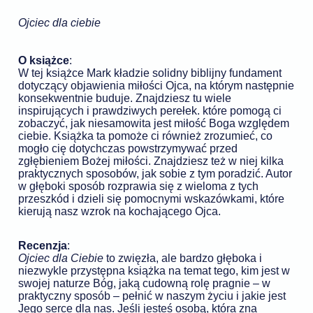
Ojciec dla ciebie
O książce
:
W tej książce Mark kładzie solidny biblijny fundament
dotyczący objawienia miłości Ojca, na którym następnie
konsekwentnie buduje. Znajdziesz tu wiele
inspirujących i prawdziwych perełek. które pomogą ci
zobaczyć, jak niesamowita jest miłość Boga względem
ciebie. Książka ta
pomoże ci również zrozumieć, co
mogło cię dotychczas powstrzymywać przed
zgłębieniem Bożej miłości. Znajdziesz też w niej kilka
praktycznych sposobów, jak sobie z tym poradzić. Autor
w głęboki sposób rozprawia się z wieloma z tych
przeszkód i dzieli się pomocnymi wskazówkami, które
kierują nasz wzrok na kochającego Ojca.
Recenzja
:
Ojciec dla Ciebie
to zwięzła, ale bardzo głęboka i
niezwykle przystępna książka na temat tego, kim jest w
swojej naturze Bóg, jaką cudowną rolę pragnie – w
praktyczny sposób – pełnić w naszym życiu i jakie jest
Jego serce dla nas. Jeśli jesteś osobą, która zna