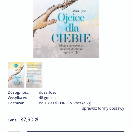
Dostępność:
duża ilość
Wysyłka w:
48 godzin
Dostawa:
od 13,90 zł
- ORLEN Paczka
sprawdź formy dostawy
Cena nie zawiera ewentualnych kosztów płatności
37,90 zł
Cena: