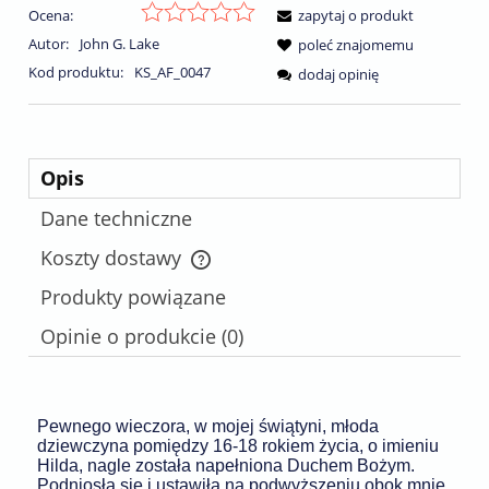
Ocena:
zapytaj o produkt
Autor:
John G. Lake
poleć znajomemu
Kod produktu:
KS_AF_0047
dodaj opinię
Opis
Dane techniczne
Koszty dostawy
Cena nie zawiera ewentualnych kosztów płatności
Produkty powiązane
Opinie o produkcie (0)
Pewnego wieczora, w mojej świątyni, młoda
dziewczyna pomiędzy 16-18 rokiem życia, o imieniu
Hilda, nagle została napełniona Duchem Bożym.
Podniosła się i ustawiła na podwyższeniu obok mnie.