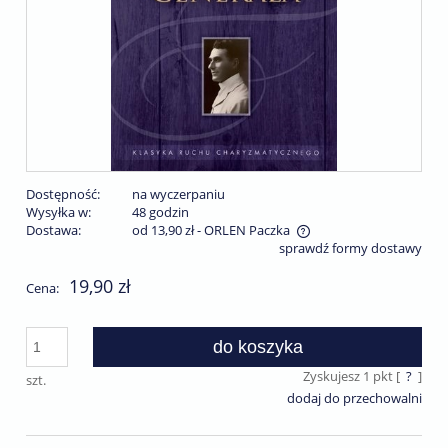
Dostępność:
na wyczerpaniu
Wysyłka w:
48 godzin
Dostawa:
od 13,90 zł
- ORLEN Paczka
sprawdź formy dostawy
Cena nie zawiera ewentualnych kosztów płatności
19,90 zł
Cena:
do koszyka
Zyskujesz
1
pkt [
?
]
szt.
dodaj do przechowalni