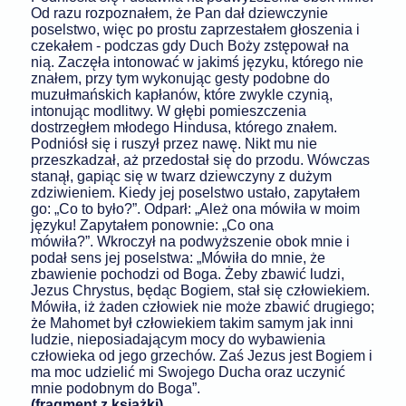
Od razu rozpoznałem, że Pan dał dziewczynie
poselstwo, więc po prostu zaprzestałem głoszenia i
czekałem - podczas gdy Duch Boży zstępował na
nią. Zaczęła intonować w jakimś języku, którego nie
znałem, przy tym wykonując gesty podobne do
muzułmańskich kapłanów, które zwykle czynią,
intonując modlitwy. W głębi pomieszczenia
dostrzegłem młodego Hindusa, którego znałem.
Podniósł się i ruszył przez nawę. Nikt mu nie
przeszkadzał, aż przedostał się do przodu. Wówczas
stanął, gapiąc się w twarz dziewczyny z dużym
zdziwieniem. Kiedy jej poselstwo ustało, zapytałem
go: „Co to było?”. Odparł: „Ależ ona mówiła w moim
języku! Zapytałem ponownie: „Co ona
mówiła?”. Wkroczył na podwyższenie obok mnie i
podał sens jej poselstwa: „Mówiła do mnie, że
zbawienie pochodzi od Boga. Żeby zbawić ludzi,
Jezus Chrystus, będąc Bogiem, stał się człowiekiem.
Mówiła, iż żaden człowiek nie może zbawić drugiego;
że Mahomet był człowiekiem takim samym jak inni
ludzie, nieposiadającym mocy do wybawienia
człowieka od jego grzechów. Zaś Jezus jest Bogiem i
ma moc udzielić mi Swojego Ducha oraz uczynić
mnie podobnym do Boga”.
(fragment z książki)