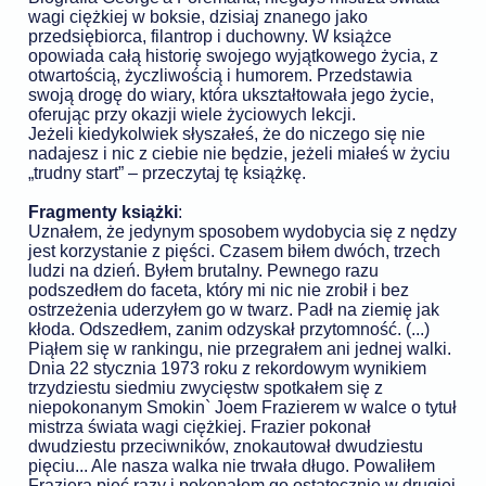
wagi ciężkiej w boksie, dzisiaj znanego jako
przedsiębiorca, filantrop i duchowny. W książce
opowiada całą historię swojego wyjątkowego życia, z
otwartością, życzliwością i humorem. Przedstawia
swoją drogę do wiary, która ukształtowała jego życie,
oferując przy okazji wiele życiowych lekcji.
Jeżeli kiedykolwiek słyszałeś, że do niczego się nie
nadajesz i nic z ciebie nie będzie, jeżeli miałeś w życiu
„trudny start” – przeczytaj tę książkę.
Fragmenty książki
:
Uznałem, że jedynym sposobem wydobycia się z nędzy
jest korzystanie z pięści. Czasem biłem dwóch, trzech
ludzi na dzień. Byłem brutalny. Pewnego razu
podszedłem do faceta, który mi nic nie zrobił i bez
ostrzeżenia uderzyłem go w twarz. Padł na ziemię jak
kłoda. Odszedłem, zanim odzyskał przytomność. (...)
Piąłem się w rankingu, nie przegrałem ani jednej walki.
Dnia 22 stycznia 1973 roku z rekordowym wynikiem
trzydziestu siedmiu zwycięstw spotkałem się z
niepokonanym Smokin` Joem Frazierem w walce o tytuł
mistrza świata wagi ciężkiej. Frazier pokonał
dwudziestu przeciwników, znokautował dwudziestu
pięciu... Ale nasza walka nie trwała długo. Powaliłem
Fraziera pięć razy i pokonałem go ostatecznie w drugiej