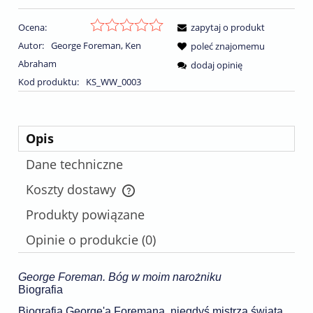
Ocena:
zapytaj o produkt
Autor:
George Foreman, Ken
poleć znajomemu
Abraham
dodaj opinię
Kod produktu:
KS_WW_0003
Opis
Dane techniczne
Koszty dostawy
Cena nie zawiera ewentualnych kosztów płatności
Produkty powiązane
Opinie o produkcie (0)
George Foreman. Bóg w moim narożniku
Biografia
Biografia George'a Foremana, niegdyś mistrza świata