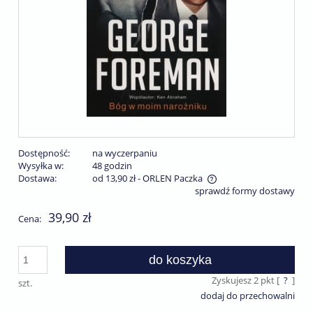
Dostępność:
na wyczerpaniu
Wysyłka w:
48 godzin
Dostawa:
od 13,90 zł
- ORLEN Paczka
sprawdź formy dostawy
Cena nie zawiera ewentualnych kosztów płatności
39,90 zł
Cena:
do koszyka
Zyskujesz
2
pkt [
?
]
szt.
dodaj do przechowalni