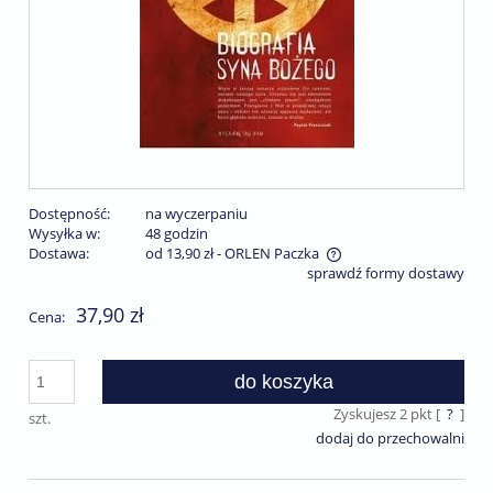
Dostępność:
na wyczerpaniu
Wysyłka w:
48 godzin
Dostawa:
od 13,90 zł
- ORLEN Paczka
sprawdź formy dostawy
Cena nie zawiera ewentualnych kosztów płatności
37,90 zł
Cena:
do koszyka
Zyskujesz
2
pkt [
?
]
szt.
dodaj do przechowalni