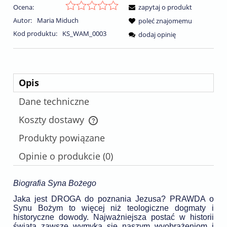
Ocena:
zapytaj o produkt
Autor:
Maria Miduch
poleć znajomemu
Kod produktu:
KS_WAM_0003
dodaj opinię
Opis
Dane techniczne
Koszty dostawy
Cena nie zawiera ewentualnych kosztów płatności
Produkty powiązane
Opinie o produkcie (0)
Biografia Syna Bożego
Jaka jest DROGA do poznania Jezusa? PRAWDA o
Synu Bożym to więcej niż teologiczne dogmaty i
historyczne dowody. Najważniejsza postać w historii
świata zawsze wymyka się naszym wyobrażeniom i